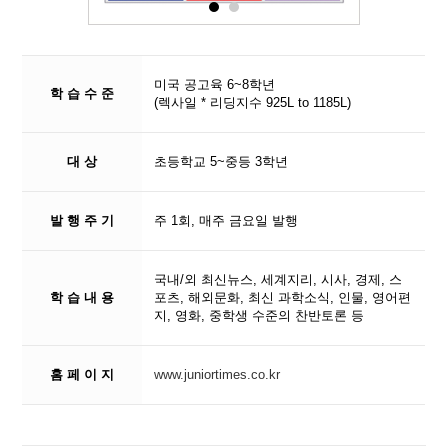
미국 공고육 6~8학년
학 습 수 준
(렉사일 * 리딩지수 925L to 1185L)
대 상
초등학교 5~중등 3학년
발 행 주 기
주 1회, 매주 금요일 발행
국내/외 최신뉴스, 세계지리, 시사, 경제, 스
학 습 내 용
포츠, 해외문화, 최신 과학소식, 인물, 영어편
지, 영화, 중학생 수준의 찬반토론 등
홈 페 이 지
www.juniortimes.co.kr