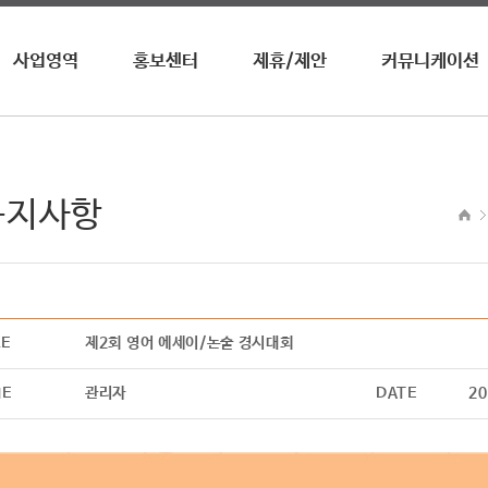
사업영역
홍보센터
제휴/제안
커뮤니케이션
영자신문
뉴스 / 공지사항
업무제휴
수상내역
전화영어
이벤트
광고제휴
사회공헌
영자월간지
홍보영상
광고안내
청진기
공지사항
온라인학습
어학원/센터
기타
LE
제2회 영어 에세이/논술 경시대회
ME
관리자
DATE
20