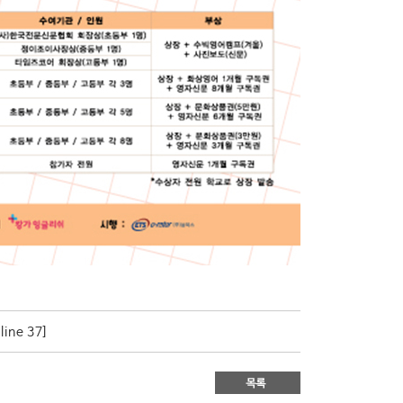
 line 
37
]