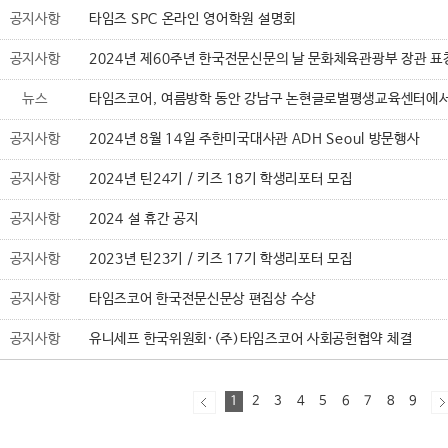
공지사항
타임즈 SPC 온라인 영어학원 설명회
공지사항
2024년 제60주년 한국전문신문의 날 문화체육관광부 장관 표
뉴스
타임즈코어, 여름방학 동안 강남구 논현글로벌평생교육센터에서
공지사항
2024년 8월 14일 주한미국대사관 ADH Seoul 방문행사
공지사항
2024년 틴24기 / 키즈 18기 학생리포터 모집
공지사항
2024 설 휴간 공지
공지사항
2023년 틴23기 / 키즈 17기 학생리포터 모집
공지사항
타임즈코어 한국전문신문상 편집상 수상
공지사항
유니세프 한국위원회·(주)타임즈코어 사회공헌협약 체결
1
2
3
4
5
6
7
8
9