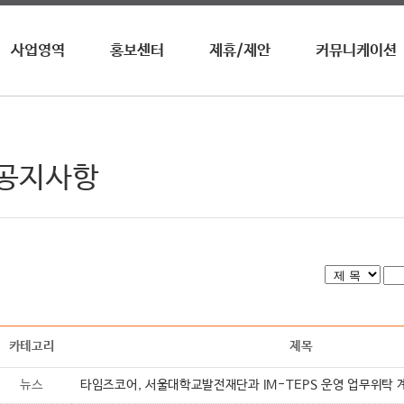
사업영역
홍보센터
제휴/제안
커뮤니케이션
영자신문
뉴스 / 공지사항
업무제휴
수상내역
전화영어
이벤트
광고제휴
사회공헌
영자월간지
홍보영상
광고안내
청진기
 공지사항
온라인학습
어학원/센터
기타
카테고리
제목
뉴스
타임즈코어, 서울대학교발전재단과 IM-TEPS 운영 업무위탁 