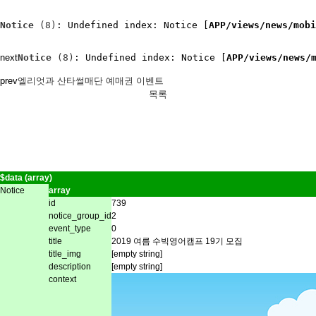
Notice
 (8)
: Undefined index: Notice [
APP/views/news/mobi
next
Notice
 (8)
: Undefined index: Notice [
APP/views/news/
prev
엘리엇과 산타썰매단 예매권 이벤트
목록
$data (array)
Notice
array
id
739
notice_group_id
2
event_type
0
title
2019 여름 수빅영어캠프 19기 모집
title_img
[empty string]
description
[empty string]
context