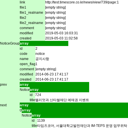
link
http://test.timescore.co.kr/news/view/739/page:1
file1
[empty string]
file1_realname
[empty string]
file2
[empty string]
file2_realname
[empty string]
comment
[empty string]
modified
2019-05-03 16:03:31
created
2019-05-03 11:02:58
NoticeGroup
array
id
2
code
notice
name
공지사항
open_flag
1
comment
[empty string]
modified
2014-06-23 17:41:17
created
2014-06-23 17:41:17
prev
array
Notice
array
id
724
title
엘리엇과 산타썰매단 예매권 이벤트
next
array
0
array
Notice
array
id
1139
title
타임즈코어, 서울대학교발전재단과 IM-TEPS 운영 업무위탁