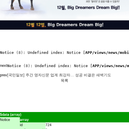
Notice
 (8)
: Undefined index: Notice [
APP/views/news/mobi
next
Notice
 (8)
: Undefined index: Notice [
APP/views/news/
prev
[국민일보] 주간 영자신문 업계 최강자… 성공 비결은 새벽기도
목록
$data (array)
Notice
array
id
724