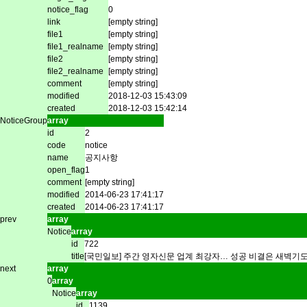
notice_flag
0
link
[empty string]
file1
[empty string]
file1_realname
[empty string]
file2
[empty string]
file2_realname
[empty string]
comment
[empty string]
modified
2018-12-03 15:43:09
created
2018-12-03 15:42:14
NoticeGroup
array
id
2
code
notice
name
공지사항
open_flag
1
comment
[empty string]
modified
2014-06-23 17:41:17
created
2014-06-23 17:41:17
prev
array
Notice
array
id
722
title
[국민일보] 주간 영자신문 업계 최강자… 성공 비결은 새벽기
next
array
0
array
Notice
array
id
1139