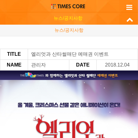
뉴스/공지사항
뉴스/공지사항
TITLE
엘리엇과 산타썰매단 예매권 이벤트
NAME
관리자
DATE
2018.12.04