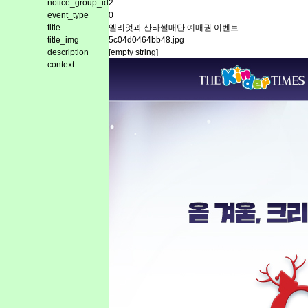
notice_group_id
2
event_type
0
title
엘리엇과 산타썰매단 예매권 이벤트
title_img
5c04d0464bb48.jpg
description
[empty string]
context