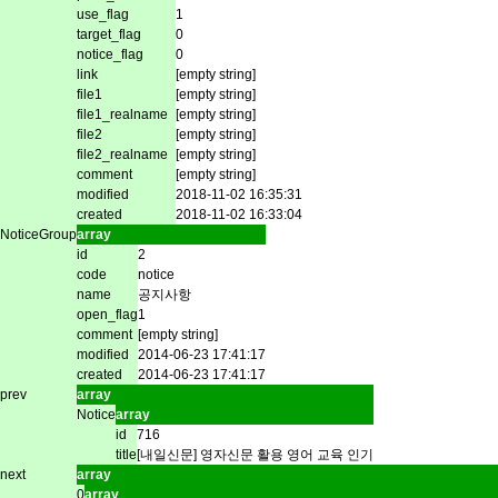
use_flag
1
target_flag
0
notice_flag
0
link
[empty string]
file1
[empty string]
file1_realname
[empty string]
file2
[empty string]
file2_realname
[empty string]
comment
[empty string]
modified
2018-11-02 16:35:31
created
2018-11-02 16:33:04
NoticeGroup
array
id
2
code
notice
name
공지사항
open_flag
1
comment
[empty string]
modified
2014-06-23 17:41:17
created
2014-06-23 17:41:17
prev
array
Notice
array
id
716
title
[내일신문] 영자신문 활용 영어 교육 인기
next
array
0
array