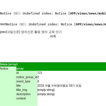
Notice
 (8)
: Undefined index: Notice [
APP/views/news/mobi
next
Notice
 (8)
: Undefined index: Notice [
APP/views/news/
prev
[내일신문] 영자신문 활용 영어 교육 인기
목록
$data (array)
Notice
array
id
721
notice_group_id
2
event_type
0
title
2018 겨울 수빅영어캠프 18기 모집
title_img
[empty string]
description
[empty string]
context