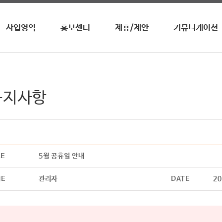
사업영역
홍보센터
제휴/제안
커뮤니케이션
영자신문
뉴스 / 공지사항
업무제휴
수상내역
전화영어
이벤트
광고제휴
사회공헌
영자월간지
홍보영상
광고안내
청진기
공지사항
온라인학습
어학원/센터
기타
LE
5월 공휴일 안내
ME
관리자
DATE
20