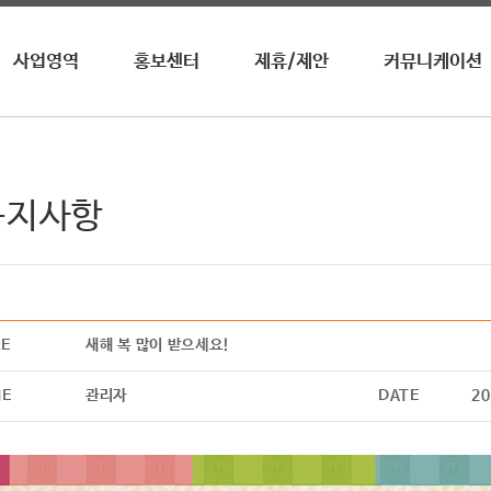
사업영역
홍보센터
제휴/제안
커뮤니케이션
영자신문
뉴스 / 공지사항
업무제휴
수상내역
전화영어
이벤트
광고제휴
사회공헌
영자월간지
홍보영상
광고안내
청진기
공지사항
온라인학습
어학원/센터
기타
LE
새해 복 많이 받으세요!
ME
관리자
DATE
20