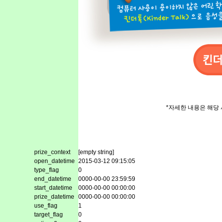
*자세한 내용은 해당
prize_context
[empty string]
open_datetime
2015-03-12 09:15:05
type_flag
0
end_datetime
0000-00-00 23:59:59
start_datetime
0000-00-00 00:00:00
prize_datetime
0000-00-00 00:00:00
use_flag
1
target_flag
0