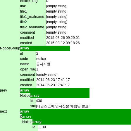
notice_flag
0
link
[empty string]
file1
[empty string]
file1_realname
[empty string]
file2
[empty string]
file2_realname
[empty string]
comment
[empty string]
modified
2015-03-26 09:29:01
created
2015-03-12 09:18:26
NoticeGroup
array
id
2
code
notice
name
공지사항
open_flag
1
comment
[empty string]
modified
2014-06-23 17:41:17
created
2014-06-23 17:41:17
prev
array
Notice
array
id
430
title
[타임즈코어]영자신문 체험단 발표!
next
array
0
array
Notice
array
id
1139