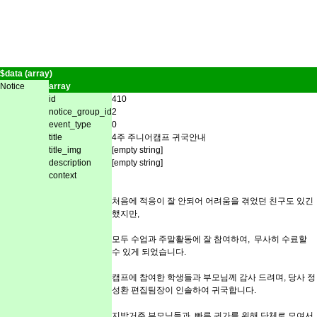
$data (array)
Notice
array
id
410
notice_group_id
2
event_type
0
title
4주 주니어캠프 귀국안내
title_img
[empty string]
description
[empty string]
context
처음에 적응이 잘 안되어 어려움을 겪었던 친구도 있긴
했지만,
모두 수업과 주말활동에 잘 참여하여, 무사히 수료할
수 있게 되었습니다.
캠프에 참여한 학생들과 부모님께 감사 드려며, 당사 정
성환 편집팀장이 인솔하여 귀국합니다.
지방거주 부모님들과 빠른 귀가를 위해 단체로 모여서