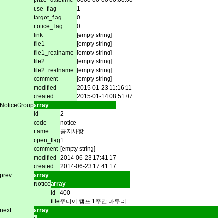
use_flag
1
target_flag
0
notice_flag
0
link
[empty string]
file1
[empty string]
file1_realname
[empty string]
file2
[empty string]
file2_realname
[empty string]
comment
[empty string]
modified
2015-01-23 11:16:11
created
2015-01-14 08:51:07
NoticeGroup
array
id
2
code
notice
name
공지사항
open_flag
1
comment
[empty string]
modified
2014-06-23 17:41:17
created
2014-06-23 17:41:17
prev
array
Notice
array
id
400
title
주니어 캠프 1주간 마무리...
next
array