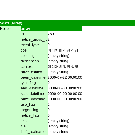
$data (array)
Notice
array
id
269
notice_group_id
2
event_type
0
title
미디어법 직권 상장
title_img
[empty string]
description
[empty string]
context
미디어법 직권 상장
prize_context
[empty string]
open_datetime
2009-07-22 00:00:00
type_flag
0
end_datetime
0000-00-00 00:00:00
start_datetime
0000-00-00 00:00:00
prize_datetime
0000-00-00 00:00:00
use_flag
1
target_flag
0
notice_flag
0
link
[empty string]
file1
[empty string]
file1_realname
[empty string]