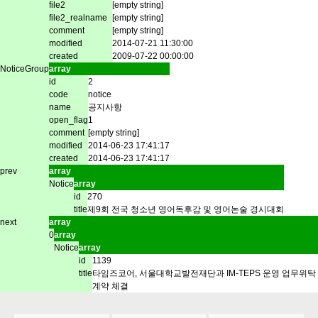
file2
[empty string]
file2_realname
[empty string]
comment
[empty string]
modified
2014-07-21 11:30:00
created
2009-07-22 00:00:00
NoticeGroup
array
id
2
code
notice
name
공지사항
open_flag
1
comment
[empty string]
modified
2014-06-23 17:41:17
created
2014-06-23 17:41:17
prev
array
Notice
array
id
270
title
제9회 전국 청소년 영어독후감 및 영어논술 경시대회
next
array
0
array
Notice
array
id
1139
title
타임즈코어, 서울대학교발전재단과 IM-TEPS 운영 업무위탁
계약 체결