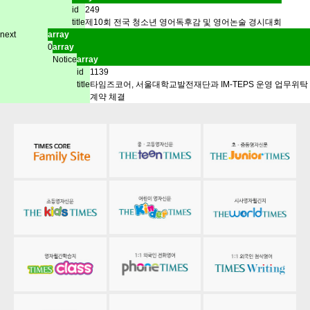
id
249
title
제10회 전국 청소년 영어독후감 및 영어논술 경시대회
next
array
0
array
Notice
array
id
1139
title
타임즈코어, 서울대학교발전재단과 IM-TEPS 운영 업무위탁
계약 체결