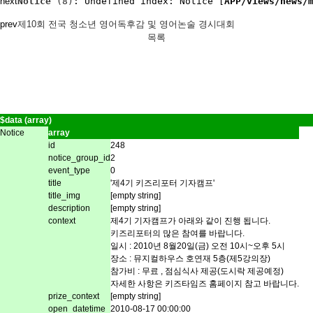
next
Notice
 (8)
: Undefined index: Notice [
APP/views/news/
prev
제10회 전국 청소년 영어독후감 및 영어논술 경시대회
목록
$data (array)
Notice
array
id
248
notice_group_id
2
event_type
0
title
'제4기 키즈리포터 기자캠프'
title_img
[empty string]
description
[empty string]
context
제4기 기자캠프가 아래와 같이 진행 됩니다.
키즈리포터의 많은 참여를 바랍니다.
일시 : 2010년 8월20일(금) 오전 10시~오후 5시
장소 : 뮤지컬하우스 호연재 5층(제5강의장)
참가비 : 무료 , 점심식사 제공(도시락 제공예정)
자세한 사항은 키즈타임즈 홈페이지 참고 바랍니다.
prize_context
[empty string]
open_datetime
2010-08-17 00:00:00