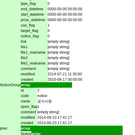
type_flag
0
end_datetime
0000-00-00 00:00:00
start_datetime
0000-00-00 00:00:00
prize_datetime
0000-00-00 00:00:00
use_flag
1
target_flag
0
notice_flag
0
link
[empty string]
file1
[empty string]
file1_realname
[empty string]
file2
[empty string]
file2_realname
[empty string]
comment
[empty string]
modified
2014-07-21 11:30:00
created
2010-08-17 00:00:00
NoticeGroup
array
id
2
code
notice
name
공지사항
open_flag
1
comment
[empty string]
modified
2014-06-23 17:41:17
created
2014-06-23 17:41:17
prev
array
Notice
array