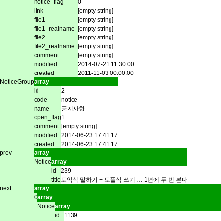
notice_flag
0
link
[empty string]
file1
[empty string]
file1_realname
[empty string]
file2
[empty string]
file2_realname
[empty string]
comment
[empty string]
modified
2014-07-21 11:30:00
created
2011-11-03 00:00:00
NoticeGroup
array
id
2
code
notice
name
공지사항
open_flag
1
comment
[empty string]
modified
2014-06-23 17:41:17
created
2014-06-23 17:41:17
prev
array
Notice
array
id
239
title
토익식 말하기 + 토플식 쓰기 … 1년에 두 번 본다
next
array
0
array
Notice
array
id
1139