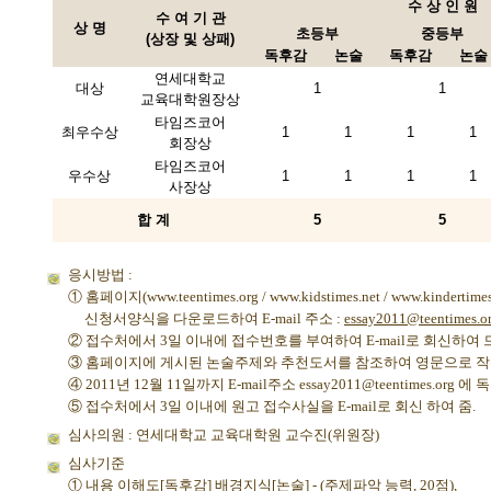
수 상 인 원
수 여 기 관
상 명
초등부
중등부
(상장 및 상패)
독후감
논술
독후감
논술
연세대학교
대상
1
1
교육대학원장상
타임즈코어
최우수상
1
1
1
1
회장상
타임즈코어
우수상
1
1
1
1
사장상
합 계
5
5
응시방법 :
① 홈페이지(www.teentimes.org / www.kidstimes.net / www.kindertime
신청서양식을 다운로드하여 E-mail 주소 :
essay2011@teentimes.o
② 접수처에서 3일 이내에 접수번호를 부여하여 E-mail로 회신하여 
③ 홈페이지에 게시된 논술주제와 추천도서를 참조하여 영문으로 작
④ 2011년 12월 11일까지 E-mail주소 essay2011@teentimes.org
⑤ 접수처에서 3일 이내에 원고 접수사실을 E-mail로 회신 하여 줌.
심사의원 : 연세대학교 교육대학원 교수진(위원장)
심사기준
① 내용 이해도[독후감] 배경지식[논술] - (주제파악 능력, 20점),