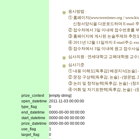
응시방법 :
① 홈페이지(www.teentimes.org / www.kidst
신청서양식을 다운로드하여 E-mail 주
② 접수처에서 3일 이내에 접수번호를 부여
③ 홈페이지에 게시된 논술주제와 추천
④ 2011년 12월 11일까지 E-mail주소 ess
⑤ 접수처에서 3일 이내에 원고 접수사실을 
심사의원 : 연세대학교 교육대학원 교수
심사기준
① 내용 이해도[독후감] 배경지식[논술] - 
② 문장 구성력[독후감, 논술] - (영문법, 2
③ 논리 및 창작능력[독후감, 논술] - (창의성
④ 어휘 및 자기표현력[독후감, 논술] - (문
prize_context
[empty string]
open_datetime
2011-11-03 00:00:00
type_flag
0
end_datetime
0000-00-00 00:00:00
start_datetime
0000-00-00 00:00:00
prize_datetime
0000-00-00 00:00:00
use_flag
1
target_flag
0