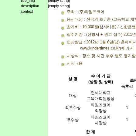
title_img
[empty string]
description
[empty string]
context
주최 : (주)타임즈코어
응시대상 : 전국의 초 / 중 /고등학교 
참가비 : 10,000원(심사비용) / 신한은행 
접수기간 : (신청서 + 원고 접수) 2011년 
입상발표 : 2012년 1월 6일(금) 홈페이지(www.
www.kindertimes.co.kr)에 게시
시상식 : 장소 및 시간 추후 별도 통지함
시상내용
수 여 기 관
상 명
초
(상장 및 상패)
독후감
연세대학교
대상
교육대학원장상
타임즈코어
최우수상
1
회장상
타임즈코어
우수상
1
사장상
합 계