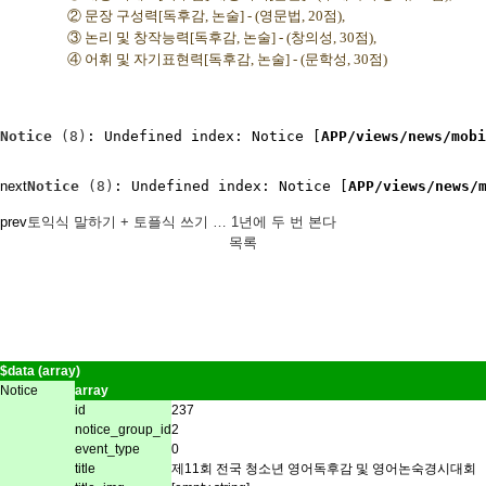
② 문장 구성력[독후감, 논술] - (영문법, 20점),
③ 논리 및 창작능력[독후감, 논술] - (창의성, 30점),
④ 어휘 및 자기표현력[독후감, 논술] - (문학성, 30점)
Notice
 (8)
: Undefined index: Notice [
APP/views/news/mobi
next
Notice
 (8)
: Undefined index: Notice [
APP/views/news/
prev
토익식 말하기 + 토플식 쓰기 … 1년에 두 번 본다
목록
$data (array)
Notice
array
id
237
notice_group_id
2
event_type
0
title
제11회 전국 청소년 영어독후감 및 영어논숙경시대회