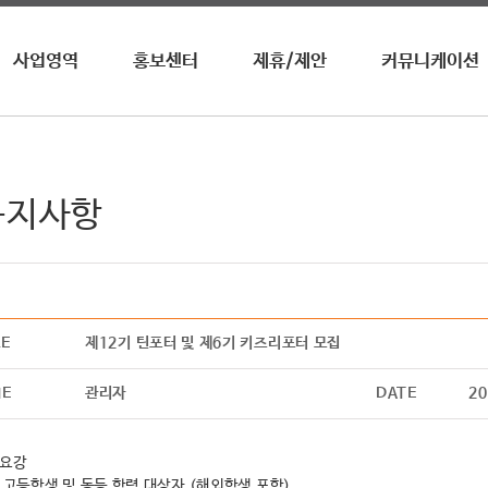
사업영역
홍보센터
제휴/제안
커뮤니케이션
영자신문
뉴스 / 공지사항
업무제휴
수상내역
전화영어
이벤트
광고제휴
사회공헌
영자월간지
홍보영상
광고안내
청진기
공지사항
온라인학습
어학원/센터
기타
LE
제12기 틴포터 및 제6기 키즈리포터 모집
ME
관리자
DATE
20
집요강
중ㆍ고등학생 및 동등 학력 대상자 (해외학생 포함)