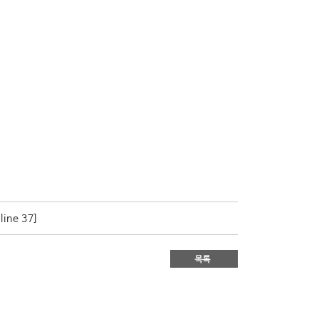
 line 
37
]