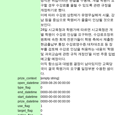
방식은 위법이라는 판결을 수용해, 개별 학원이 요
구할 경우 수강료를 올릴 수 있도록 관련 규정을
개정하기로 했다.
이에 따라 수강료 상한제가 유명무실해져 서울, 강
남 등을 중심으로 학원비가 줄줄이 인상될 것으로
보인다.
24일 시교육청과 학원가에 따르면 시교육청은 개
별 학원이 수강료 인상을 요구하면, 수강료조정위
원회에 속한 회계 전문가들이 학원 측에서 제출한
현금출납부.통장.수강료영수증.대차대조표 등 장
부를 검토해 수강료 인상을 허용하는 내용의 '학원
및 과외교습에 관한 규칙 개정안'을 이번 주중 입법
예고할 예정이다.
아직 항소심과 대법원 결정이 남아있지만 교육당
국이 결국 학원가의 요구를 일정부분 수용한 셈이
다.
prize_context
[empty string]
open_datetime
2009-08-26 00:00:00
type_flag
0
end_datetime
0000-00-00 00:00:00
start_datetime
0000-00-00 00:00:00
prize_datetime
0000-00-00 00:00:00
use_flag
1
target_flag
0