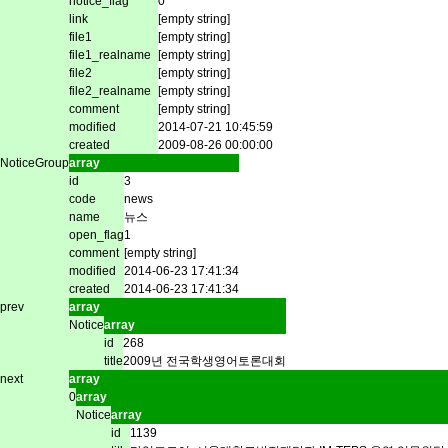
notice_flag
0
link
[empty string]
file1
[empty string]
file1_realname
[empty string]
file2
[empty string]
file2_realname
[empty string]
comment
[empty string]
modified
2014-07-21 10:45:59
created
2009-08-26 00:00:00
NoticeGroup
array
id
3
code
news
name
뉴스
open_flag
1
comment
[empty string]
modified
2014-06-23 17:41:34
created
2014-06-23 17:41:34
prev
array
Notice
array
id
268
title
2009년 전국학생영어토론대회
next
array
0
array
Notice
array
id
1139