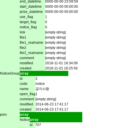
end_datetime
0000-00-00 23:59:59
start_datetime
0000-00-00 00:00:00
prize_datetime
0000-00-00 00:00:00
use_flag
1
target_flag
0
notice_flag
0
link
[empty string]
file1
[empty string]
file1_realname
[empty string]
file2
[empty string]
file2_realname
[empty string]
comment
[empty string]
modified
2018-11-01 16:34:09
created
2018-11-01 16:25:56
NoticeGroup
array
id
2
code
notice
name
공지사항
open_flag
1
comment
[empty string]
modified
2014-06-23 17:41:17
created
2014-06-23 17:41:17
prev
array
Notice
array
id
707