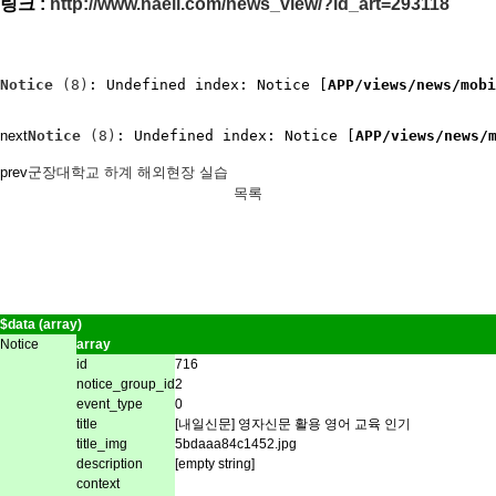
링크 :
http://www.naeil.com/news_view/?id_art=293118
Notice
 (8)
: Undefined index: Notice [
APP/views/news/mobi
next
Notice
 (8)
: Undefined index: Notice [
APP/views/news/
prev
군장대학교 하계 해외현장 실습
목록
$data (array)
Notice
array
id
716
notice_group_id
2
event_type
0
title
[내일신문] 영자신문 활용 영어 교육 인기
title_img
5bdaaa84c1452.jpg
description
[empty string]
context