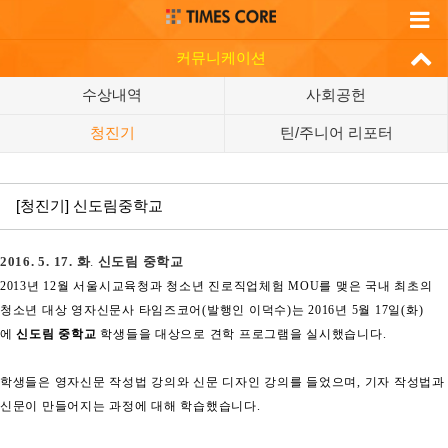
커뮤니케이션
수상내역
사회공헌
청진기
틴/주니어 리포터
[청진기] 신도림중학교
2016. 5. 17.
화
.
신도림 중학교
2013
년
12
월 서울시교육청과 청소년 진로직업체험
MOU
를 맺은 국내 최초의
청소년 대상 영자신문사 타임즈코어
(
발행인 이덕수
)
는
2016
년
5
월
17
일
(
화
)
에
신도림 중학교
학생들을 대상으로 견학 프로그램을 실시했습니다
.
학생들은 영자신문 작성법 강의와 신문 디자인 강의를 들었으며
,
기자 작성법과
신문이 만들어지는 과정에 대해 학습했습니다
.