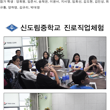
참가 학생
:
양희원
,
임준서
,
송채은
,
이윤서
,
지서영
,
임희선
,
김도현
,
김민성
,
최
규황
,
양하영
,
김규리
,
박대영