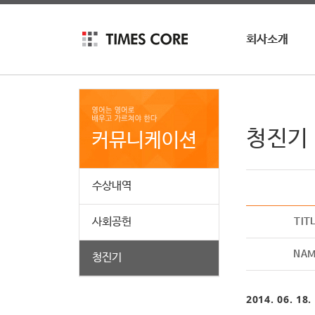
회사소개
회사소개
회사연혁
인재채용
청진기 
커뮤니케이션
수상내역
사회공헌
TIT
NA
청진기
2014. 06. 18.