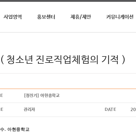
사업영역
홍보센터
제휴/제안
커뮤니케이션
영자신문
뉴스 / 공지사항
업무제휴
수상내역
전화영어
이벤트
광고제휴
사회공헌
영자월간지
홍보영상
광고안내
청진기
( 청소년 진로직업체험의 기적 )
온라인학습
어학원/센터
기타
LE
[청진기] 아현중학교
ME
관리자
DATE
20
수
.
아현중학교