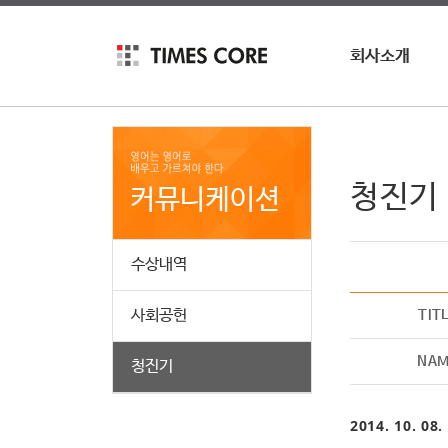
회사소개
회사소개
회사연혁
인재채용
청진기 
커뮤니케이션
수상내역
사회공헌
TIT
NA
청진기
2014. 10. 08.