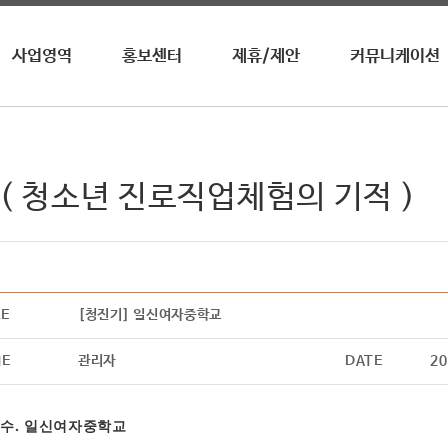
사업영역
홍보센터
제휴/제안
커뮤니케이션
영자신문
뉴스 / 공지사항
업무제휴
수상내역
전화영어
이벤트
광고제휴
사회공헌
영자월간지
홍보영상
광고안내
청진기
( 청소년 진로직업체험의 기적 )
온라인학습
어학원/센터
기타
LE
[청진기] 일신여자중학교
ME
관리자
DATE
20
 수
. 일신여자중학교