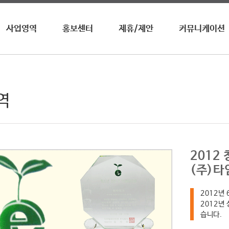
사업영역
홍보센터
제휴/제안
커뮤니케이션
영자신문
뉴스 / 공지사항
업무제휴
수상내역
전화영어
이벤트
광고제휴
사회공헌
영자월간지
홍보영상
광고안내
청진기
역
온라인학습
어학원/센터
기타
2012
(주)타
2012년 
2012년
습니다.