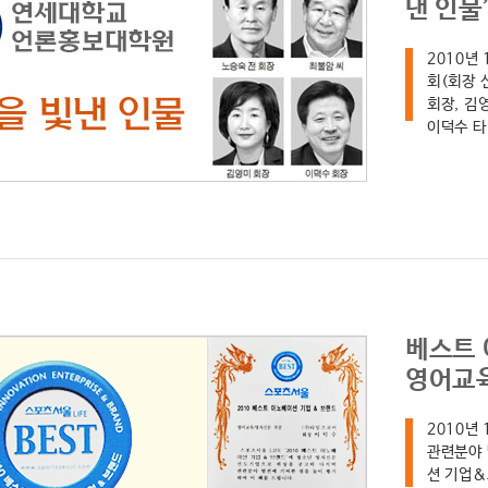
낸 인물
2010년
회(회장 
회장, 김
이덕수 타
베스트
영어교육
2010년
관련분야 
션 기업